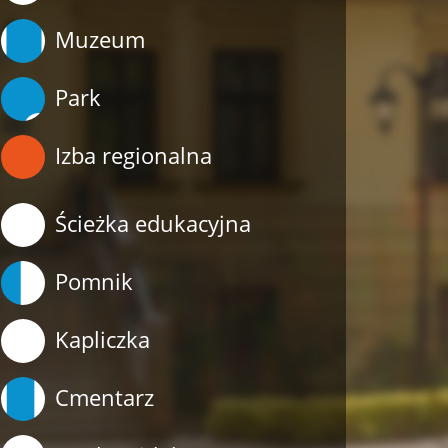
Muzeum
Park
Izba regionalna
Ścieżka edukacyjna
Pomnik
Kapliczka
Cmentarz