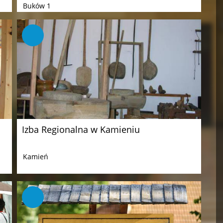
Buków 1
Izba Regionalna w Kamieniu
Kamień