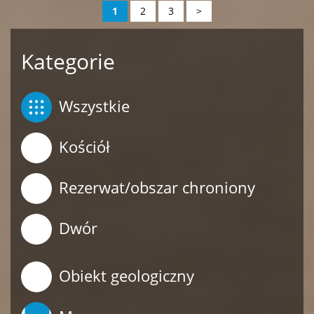
1
2
3
>
Kategorie
Wszystkie
Kościół
Rezerwat/obszar chroniony
Dwór
Obiekt geologiczny