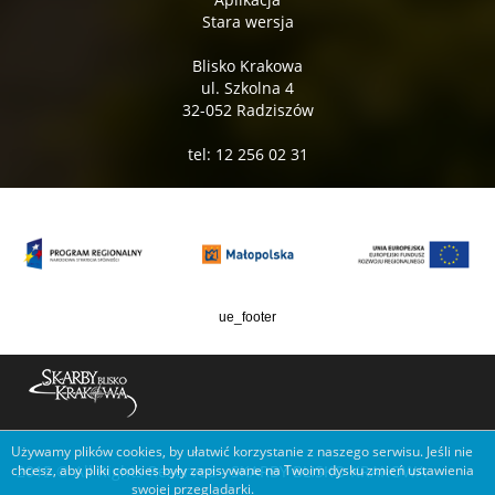
Stara wersja
Blisko Krakowa
ul. Szkolna 4
32-052 Radziszów
tel: 12 256 02 31
ue_footer
Używamy plików cookies, by ułatwić korzystanie z naszego serwisu. Jeśli nie
2015 © All Rights Reserved - SKARBY BLISKO KRAKOWA
chcesz, aby pliki cookies były zapisywane na Twoim dysku zmień ustawienia
swojej przeglądarki.