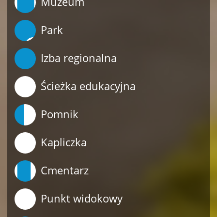
Muzeum
Park
Izba regionalna
Ścieżka edukacyjna
Pomnik
Kapliczka
Cmentarz
Punkt widokowy