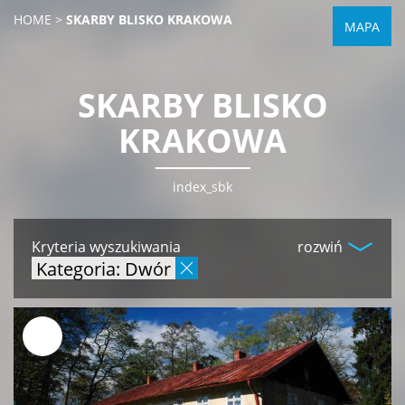
HOME
>
SKARBY BLISKO KRAKOWA
MAPA
SKARBY BLISKO
KRAKOWA
index_sbk
Kryteria wyszukiwania
rozwiń
Kategoria: Dwór