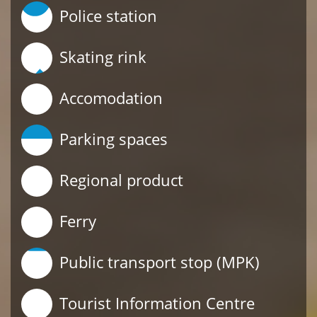
Police station
Skating rink
Accomodation
Parking spaces
Regional product
Ferry
Public transport stop (MPK)
Tourist Information Centre