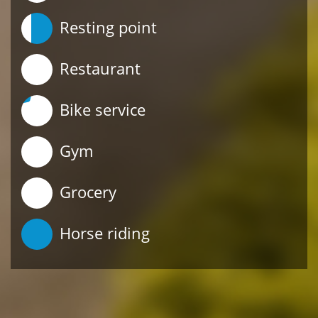
Resting point
Restaurant
Bike service
Gym
Grocery
Horse riding