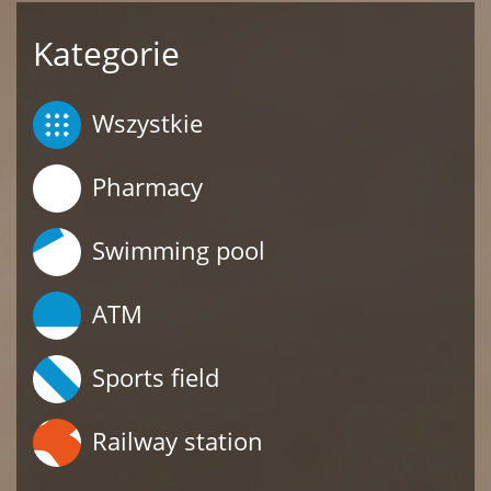
Kategorie
Wszystkie
Pharmacy
Swimming pool
ATM
Sports field
Railway station