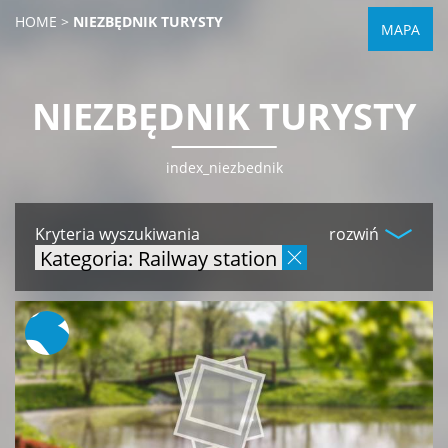
HOME
>
NIEZBĘDNIK TURYSTY
MAPA
NIEZBĘDNIK TURYSTY
index_niezbednik
Kryteria wyszukiwania
rozwiń
Kategoria: Railway station