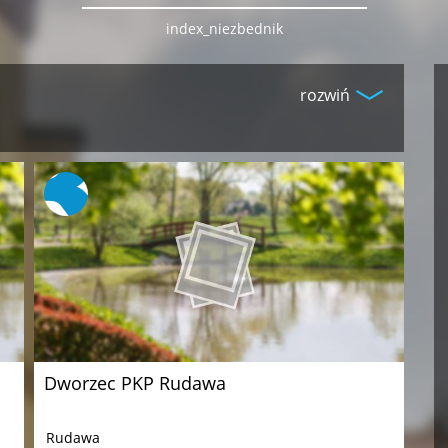
index_niezbednik
rozwiń
Dworzec PKP Rudawa
Rudawa