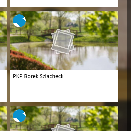
PKP Borek Szlachecki