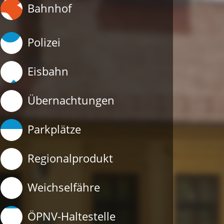
Bahnhof
Polizei
Eisbahn
Übernachtungen
Parkplätze
Regionalprodukt
Weichselfähre
ÖPNV-Haltestelle