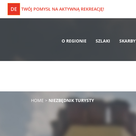
DE
TWÓJ POMYSŁ NA AKTYWNĄ REKREACJĘ!
O REGIONIE
SZLAKI
SKARBY
HOME
>
NIEZBĘDNIK TURYSTY