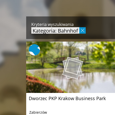
Kryteria wyszukiwania
Kategoria: Bahnhof
Dworzec PKP Krakow Business Park
Zabierzów