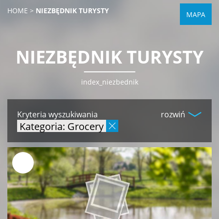
HOME
>
NIEZBĘDNIK TURYSTY
MAPA
NIEZBĘDNIK TURYSTY
index_niezbednik
Kryteria wyszukiwania
rozwiń
Kategoria: Grocery