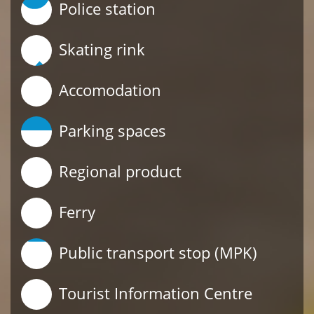
Police station
Skating rink
Accomodation
Parking spaces
Regional product
Ferry
Public transport stop (MPK)
Tourist Information Centre