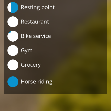
Resting point
Restaurant
Bike service
Gym
Grocery
Horse riding