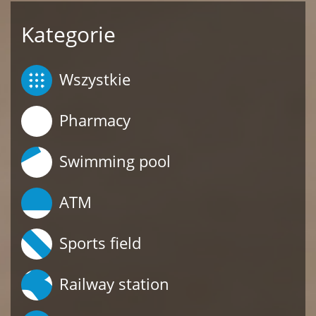
Kategorie
Wszystkie
Pharmacy
Swimming pool
ATM
Sports field
Railway station