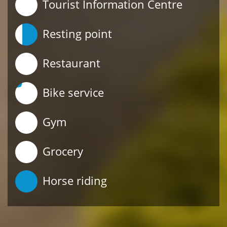
Tourist Information Centre
Resting point
Restaurant
Bike service
Gym
Grocery
Horse riding