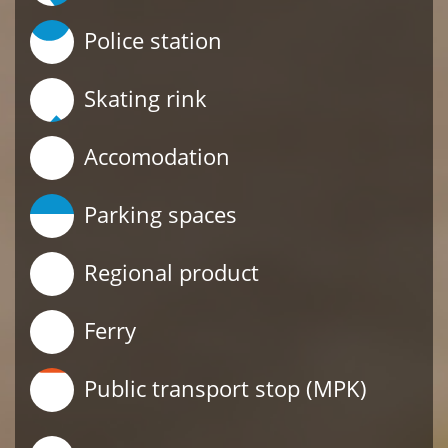
Police station
Skating rink
Accomodation
Parking spaces
Regional product
Ferry
Public transport stop (MPK)