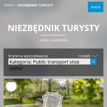
HOME
>
NIEZBĘDNIK TURYSTY
MAPA
NIEZBĘDNIK TURYSTY
index_niezbednik
Kryteria wyszukiwania
rozwiń
Kategoria: Public transport stop
(MPK)