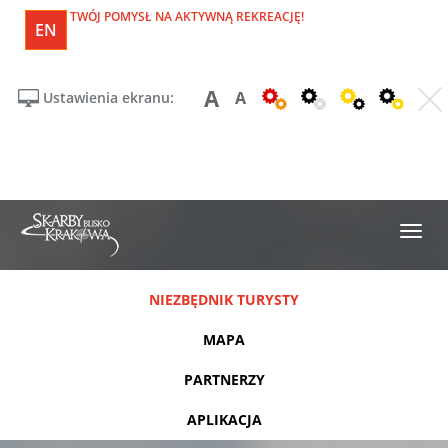
TWÓJ POMYSŁ NA AKTYWNĄ REKREACJĘ!
EN
A
A
Ustawienia ekranu:
NIEZBĘDNIK TURYSTY
MAPA
PARTNERZY
APLIKACJA