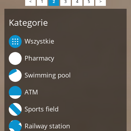
<
1
2
3
4
5
>
Kategorie
Wszystkie
Pharmacy
Swimming pool
ATM
Sports field
Railway station