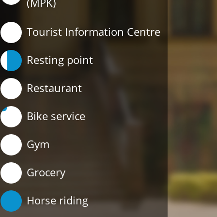
(MPK)
Tourist Information Centre
Resting point
Restaurant
Bike service
Gym
Grocery
Horse riding