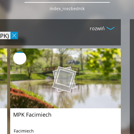
index_niezbednik
rozwiń
MPK)
MPK Facimiech
Facimiech