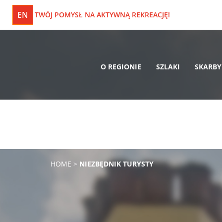
EN
TWÓJ POMYSŁ NA AKTYWNĄ REKREACJĘ!
O REGIONIE
SZLAKI
SKARBY
HOME
>
NIEZBĘDNIK TURYSTY