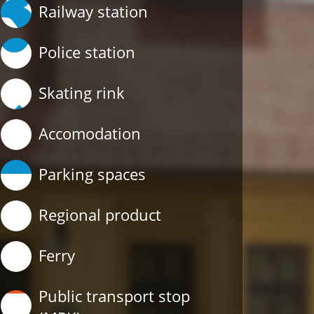
Railway station
Police station
Skating rink
Accomodation
Parking spaces
Regional product
Ferry
Public transport stop