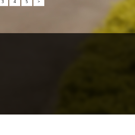
3
4
5
>