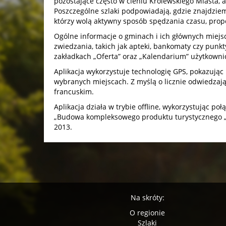
pozostające często w cieniu Królewskiego Miasta,
Poszczególne szlaki podpowiadają, gdzie znajdziemy
którzy wolą aktywny sposób spędzania czasu, propo
Ogólne informacje o gminach i ich głównych miejs
zwiedzania, takich jak apteki, bankomaty czy punk
zakładkach „Oferta” oraz „Kalendarium” użytkowni
Aplikacja wykorzystuje technologię GPS, pokazując
wybranych miejscach. Z myślą o licznie odwiedzają
francuskim.
Aplikacja działa w trybie offline, wykorzystując p
„Budowa kompleksowego produktu turystycznego „S
2013.
Na skróty:
O regionie
Szlaki