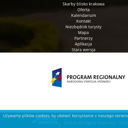
Skarby blisko krakowa
Oferta
Kalendarium
Kontakt
Niezbędnik turysty
Mapa
Partnerzy
Aplikacja
Stara wersja
Używamy plików cookies, by ułatwić korzystanie z naszego serwisu
2015 © All Rights Reserved - S