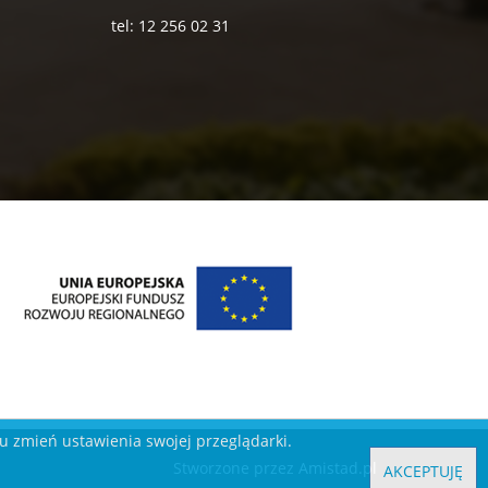
tel: 12 256 02 31
ku zmień ustawienia swojej przeglądarki.
Stworzone przez
Amistad.pl
AKCEPTUJĘ