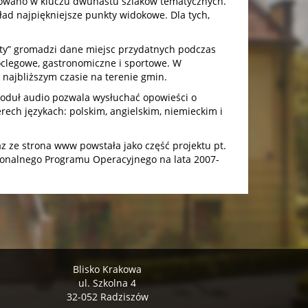
onowano w kluczu dwunastu szlaków tematycznych.
ład najpiękniejsze punkty widokowe. Dla tych,
sty” gromadzi dane miejsc przydatnych podczas
noclegowe, gastronomiczne i sportowe. W
najbliższym czasie na terenie gmin.
 Moduł audio pozwala wysłuchać opowieści o
rech językach: polskim, angielskim, niemieckim i
az ze strona www powstała jako część projektu pt.
ionalnego Programu Operacyjnego na lata 2007-
Blisko Krakowa
ul. Szkolna 4
32-052 Radziszów