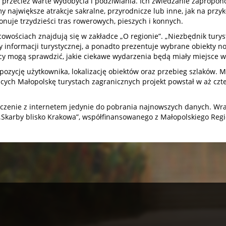
 a przecież warte wydobycia i podziwiania. Ich zwiedzanie zaprop
 największe atrakcje sakralne, przyrodnicze lub inne, jak na przyk
nuje trzydzieści tras rowerowych, pieszych i konnych.
cowościach znajdują się w zakładce „O regionie”. „Niezbędnik tury
ty informacji turystycznej, a ponadto prezentuje wybrane obiekty 
cy mogą sprawdzić, jakie ciekawe wydarzenia będą miały miejsce w 
 pozycję użytkownika, lokalizację obiektów oraz przebieg szlaków.
cych Małopolskę turystach zagranicznych projekt powstał w aż czte
ołączenie z internetem jedynie do pobrania najnowszych danych. Wr
karby blisko Krakowa”, współfinansowanego z Małopolskiego Reg