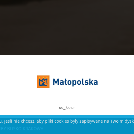
ue_footer
. Jeśli nie chcesz, aby pliki cookies były zapisywane na Twoim dys
KARBY BLISKO KRAKOWA