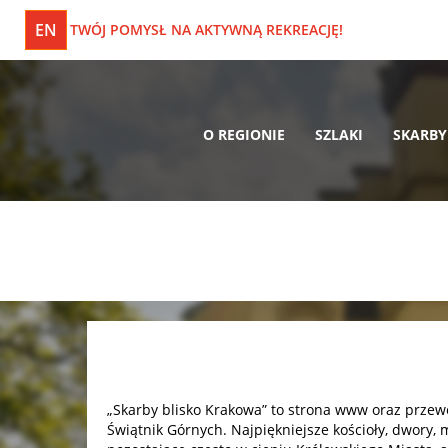
EN
TWÓJ POMYSŁ NA AKTYWNĄ REKREACJĘ!
O REGIONIE
SZLAKI
SKARBY
„Skarby blisko Krakowa” to strona www oraz przew
Świątnik Górnych. Najpiękniejsze kościoły, dwory, 