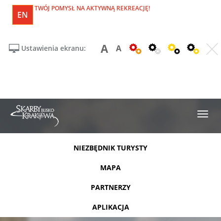
TWÓJ POMYSŁ NA AKTYWNĄ REKREACJĘ!
EN
A
A
Ustawienia ekranu:
NIEZBĘDNIK TURYSTY
MAPA
PARTNERZY
APLIKACJA