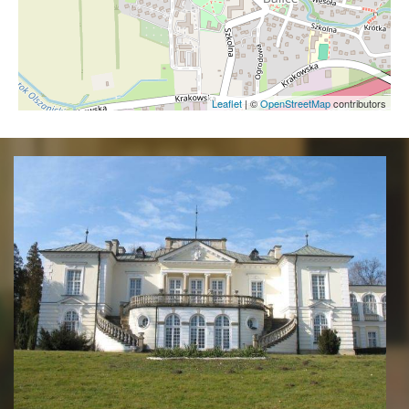
Leaflet
|
©
OpenStreetMap
contributors