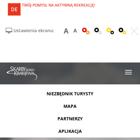
TWÓJ POMYSŁ NA AKTYWNĄ REKREACJĘ!
DE
A
A
Ustawienia ekranu:
NIEZBĘDNIK TURYSTY
MAPA
PARTNERZY
APLIKACJA