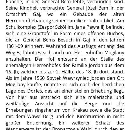
Epoche, in der General Bem lebte, verbunden sind.
Seine Kindheit verbrachte General Józef Bem in der
Ortschaft Gaj, wo ein Gebäude der alten
Herrenhofbebauung seiner Familie erhalten blieb. Am
Schulkomplex (Zespoł Szkół im. Jana Pawła II) befindet
sich eine Granittafel in Form eines offenen Buches,
die an General Bems Besuch in Gaj in den Jahren
1801-09 erinnert. Während des Ausflugs entlang des
Weges, lohnt es sich auch am Herrenhof in Mogilany
anzuhalten. Der Hof entstand an der Stelle des
ehemaligen Herrenhofes der Familie Jordan aus dem
16. Jh, welcher bis zur 2. Hälfte des 18. Jh dort stand.
Als im Jahre 1560 Spytek Wawrzyniec Jordan den Ort
Mogilany kaufte, richtete er sich nach der herrlichen
Lage des Dorfes, das an einer steilen Erhebung liegt.
Von hier aus erstreckt sich eine malerische und
weitläufige Aussicht auf die Berge und die
Erhebungen ringsherum von Krakau sowie die Stadt
mit dem Wawel-Berg und den Kirchtürmen in nicht
großer Entfernung. Ein weiterer Schatz des
Wanderwegs ist der Bronaczowa Wald, durch den er