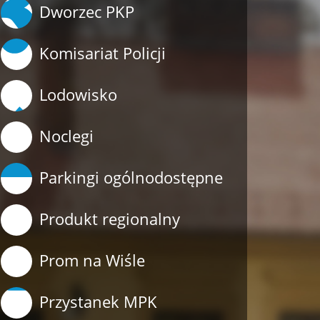
Dworzec PKP
Komisariat Policji
Lodowisko
Noclegi
Parkingi ogólnodostępne
Produkt regionalny
Prom na Wiśle
Przystanek MPK