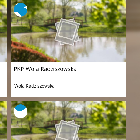
PKP Wola Radziszowska
Wola Radziszowska