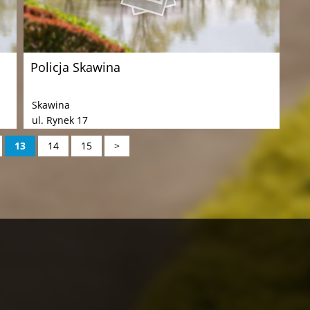
Policja Skawina
Skawina
ul. Rynek 17
13
14
15
>