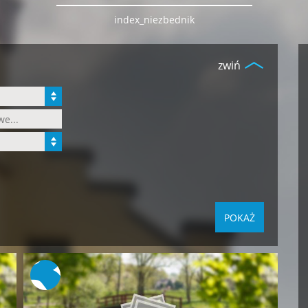
index_niezbednik
zwiń