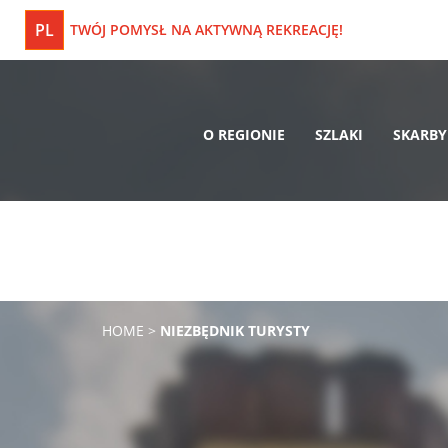
PL
TWÓJ POMYSŁ NA AKTYWNĄ REKREACJĘ!
O REGIONIE
SZLAKI
SKARBY
HOME
>
NIEZBĘDNIK TURYSTY