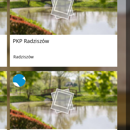
PKP Radziszów
Radziszów