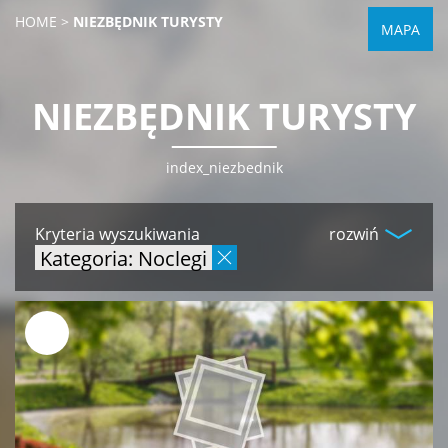
HOME
>
NIEZBĘDNIK TURYSTY
MAPA
NIEZBĘDNIK TURYSTY
index_niezbednik
Kryteria wyszukiwania
rozwiń
Kategoria: Noclegi