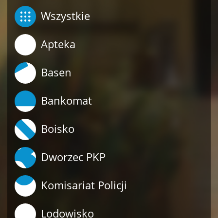
Wszystkie
Apteka
Basen
Bankomat
Boisko
Dworzec PKP
Komisariat Policji
Lodowisko