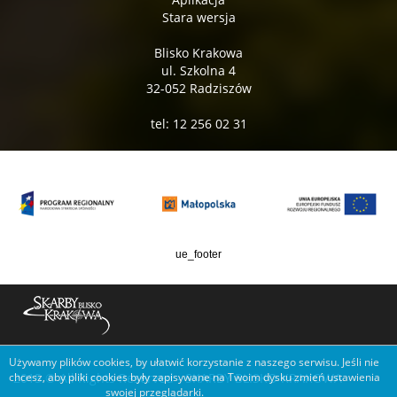
Stara wersja
Blisko Krakowa
ul. Szkolna 4
32-052 Radziszów
tel: 12 256 02 31
ue_footer
Używamy plików cookies, by ułatwić korzystanie z naszego serwisu. Jeśli nie
2015 © All Rights Reserved - SKARBY BLISKO KRAKOWA
chcesz, aby pliki cookies były zapisywane na Twoim dysku zmień ustawienia
swojej przeglądarki.