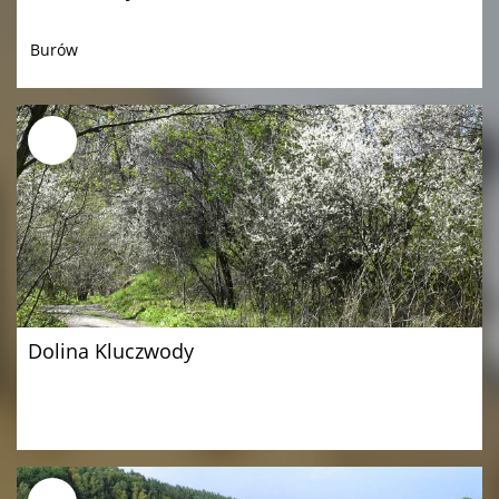
Burów
Dolina Kluczwody