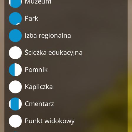
Muzeum
Park
Izba regionalna
Ścieżka edukacyjna
Pomnik
Kapliczka
Cmentarz
Punkt widokowy