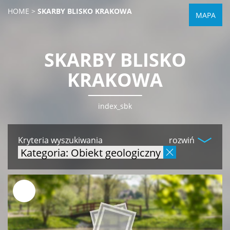
HOME
>
SKARBY BLISKO KRAKOWA
MAPA
SKARBY BLISKO
KRAKOWA
index_sbk
Kryteria wyszukiwania
rozwiń
Kategoria: Obiekt geologiczny