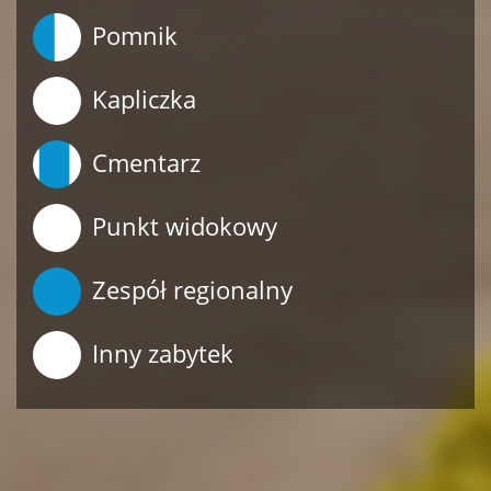
Pomnik
Kapliczka
Cmentarz
Punkt widokowy
Zespół regionalny
Inny zabytek