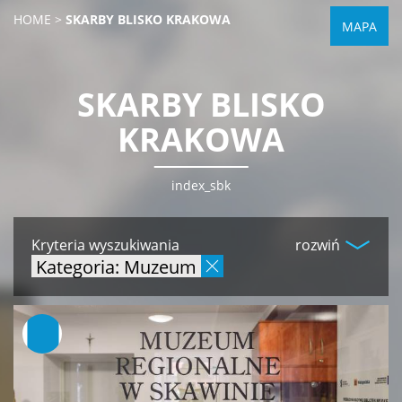
HOME
>
SKARBY BLISKO KRAKOWA
MAPA
SKARBY BLISKO
KRAKOWA
index_sbk
Kryteria wyszukiwania
rozwiń
Kategoria: Muzeum