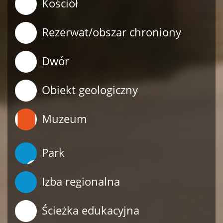
Kościół
Rezerwat/obszar chroniony
Dwór
Obiekt geologiczny
Muzeum
Park
Izba regionalna
Ścieżka edukacyjna