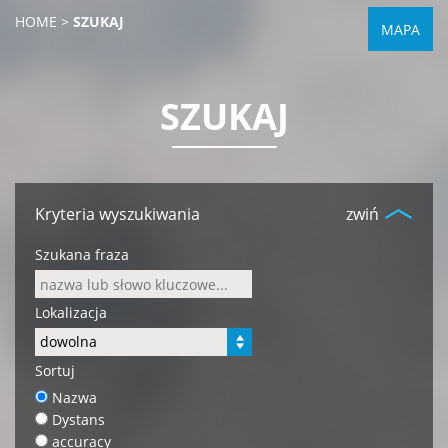
HOME
>
SZUKAJ
MAPA
SZUKAJ
Kryteria wyszukiwania
zwiń
Szukana fraza
Lokalizacja
Sortuj
Nazwa
Dystans
accuracy