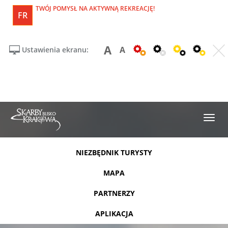
TWÓJ POMYSŁ NA AKTYWNĄ REKREACJĘ!
FR
A
A
Ustawienia ekranu:
NIEZBĘDNIK TURYSTY
MAPA
PARTNERZY
APLIKACJA