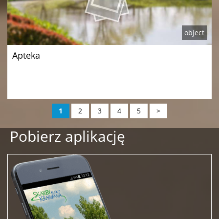
object
Apteka
1
2
3
4
5
>
Pobierz aplikację