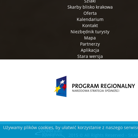
Szlaki
Skarby blisko krakowa
Oferta
Kalendarium
Kontakt
Niezbędnik turysty
Mapa
Partnerzy
Aplikacja
Stara wersja
Używamy plików cookies, by ułatwić korzystanie z naszego serwisu
2015 © All Rights Reserved - S