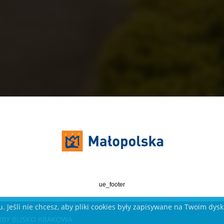
ue_footer
. Jeśli nie chcesz, aby pliki cookies były zapisywane na Twoim dys
KARBY BLISKO KRAKOWA