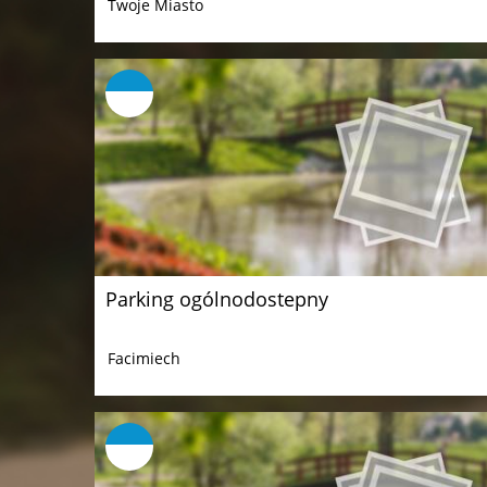
Twoje Miasto
Parking ogólnodostepny
Facimiech