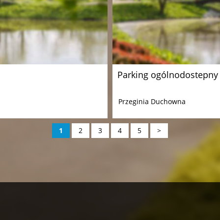
Parking ogólnodostepny
Przeginia Duchowna
1
2
3
4
5
>