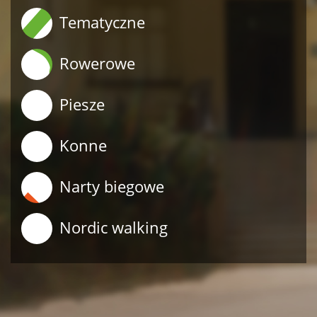
Tematyczne
Rowerowe
Piesze
Konne
Narty biegowe
Nordic walking