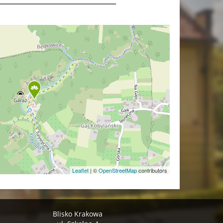
Leaflet
|
©
OpenStreetMap
contributors
Blisko Krakowa