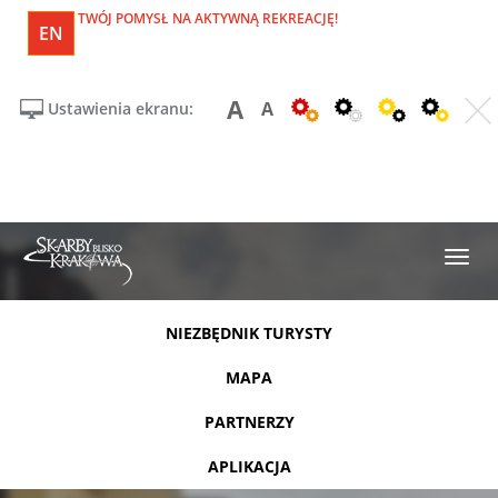
TWÓJ POMYSŁ NA AKTYWNĄ REKREACJĘ!
EN
A
A
Ustawienia ekranu:
NIEZBĘDNIK TURYSTY
MAPA
PARTNERZY
APLIKACJA