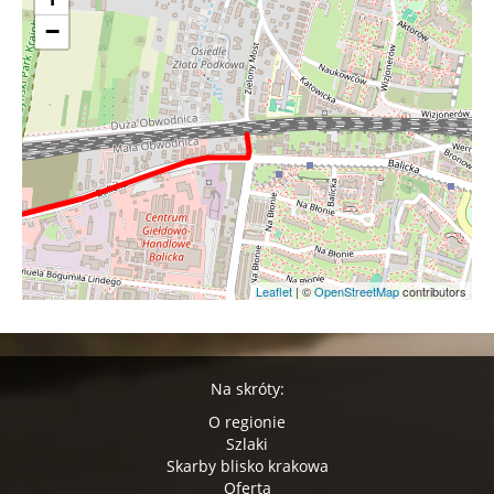
−
Leaflet
|
©
OpenStreetMap
contributors
Na skróty:
O regionie
Szlaki
Skarby blisko krakowa
Oferta