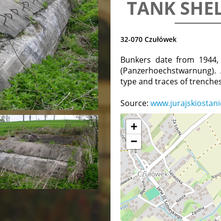
TANK SHE
32-070 Czułówek
Bunkers date from 1944, 
(Panzerhoechstwarnung). 
type and traces of trenches
Source:
www.jurajskiostani
+
−