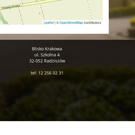
Leaflet
|
©
OpenStreetMap
contributors
Blisko Krakowa
ul. Szkolna 4
32-052 Radziszów
tel: 12 256 02 31