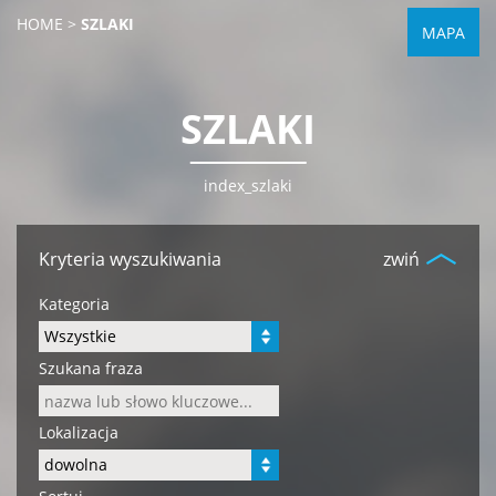
HOME
>
SZLAKI
MAPA
SZLAKI
index_szlaki
Kryteria wyszukiwania
zwiń
Kategoria
Szukana fraza
Lokalizacja