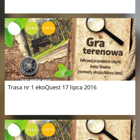
9.5 km
2:00 hh
Trasa nr 1 ekoQuest 17 lipca 2016
4.3 km
1:30 hh