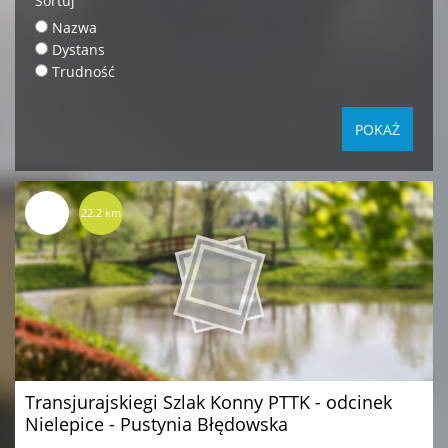
Sortuj
Nazwa
Dystans
Trudność
22.2 km
Transjurajskiegi Szlak Konny PTTK - odcinek
Nielepice - Pustynia Błędowska