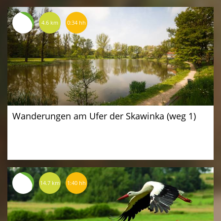
4.6 km
0:34 hh
Wanderungen am Ufer der Skawinka (weg 1)
14.7 km
1:40 hh