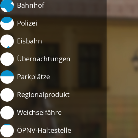
Bahnhof
Polizei
Eisbahn
Übernachtungen
Parkplätze
Regionalprodukt
Weichselfähre
ÖPNV-Haltestelle