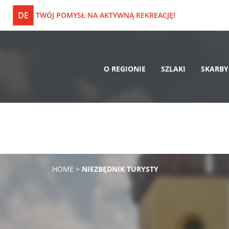
DE
TWÓJ POMYSŁ NA AKTYWNĄ REKREACJĘ!
O REGIONIE
SZLAKI
SKARBY
HOME
>
NIEZBĘDNIK TURYSTY