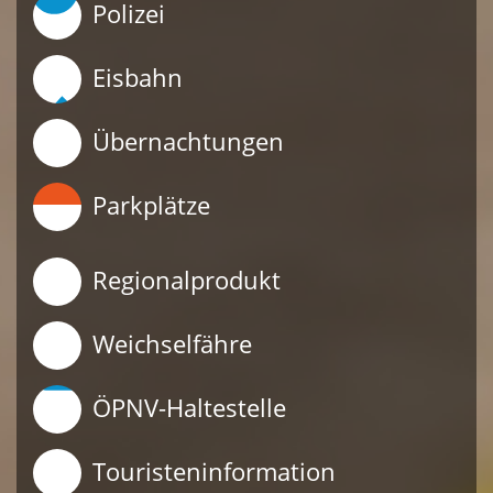
Polizei
Eisbahn
Übernachtungen
Parkplätze
Regionalprodukt
Weichselfähre
ÖPNV-Haltestelle
Touristeninformation