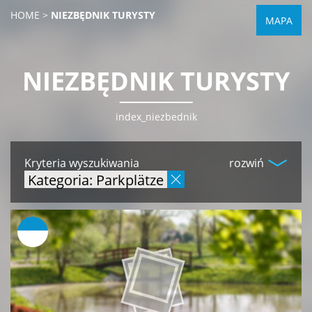
HOME
>
NIEZBĘDNIK TURYSTY
MAPA
NIEZBĘDNIK TURYSTY
index_niezbednik
Kryteria wyszukiwania
rozwiń
Kategoria: Parkplätze