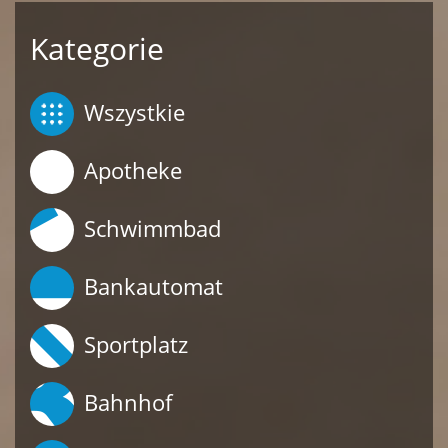
Kategorie
Wszystkie
Apotheke
Schwimmbad
Bankautomat
Sportplatz
Bahnhof