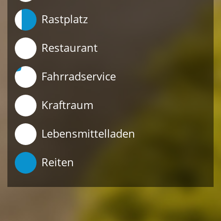
Rastplatz
Restaurant
Fahrradservice
Kraftraum
Lebensmittelladen
Reiten