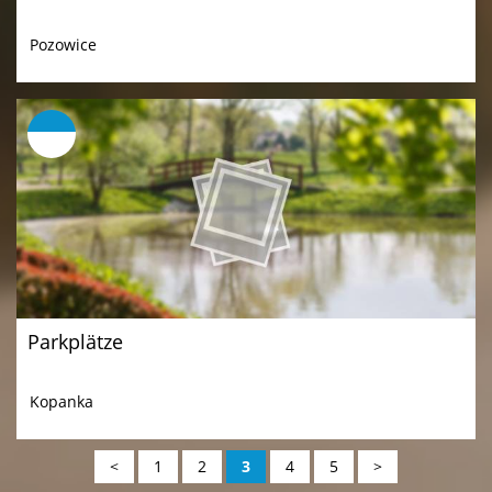
Pozowice
Parkplätze
Kopanka
<
1
2
3
4
5
>