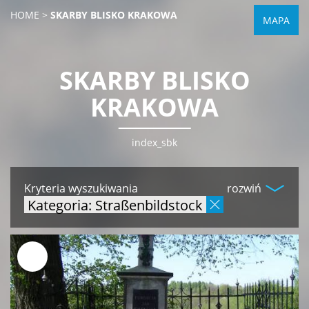
HOME
>
SKARBY BLISKO KRAKOWA
MAPA
SKARBY BLISKO
KRAKOWA
index_sbk
Kryteria wyszukiwania
rozwiń
Kategoria: Straßenbildstock