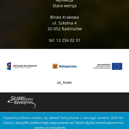
Stara wersja
Blisko Krakowa
ul. Szkolna 4
32-052 Radziszów
tel: 12 256 02 31
ue_footer
Używamy plików cookies, by ułatwić korzystanie z naszego serwisu. Jeśli nie
2015 © All Rights Reserved - SKARBY BLISKO KRAKOWA
chcesz, aby pliki cookies były zapisywane na Twoim dysku zmień ustawienia
swojej przeglądarki.