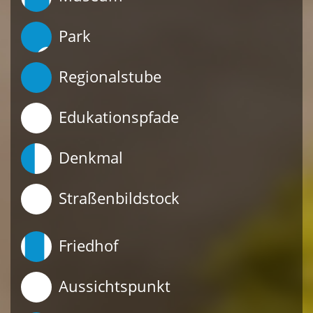
Park
Regionalstube
Edukationspfade
Denkmal
Straßenbildstock
Friedhof
Aussichtspunkt