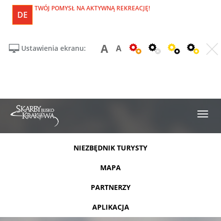
TWÓJ POMYSŁ NA AKTYWNĄ REKREACJĘ!
DE
A
A
Ustawienia ekranu:
NIEZBĘDNIK TURYSTY
MAPA
PARTNERZY
APLIKACJA