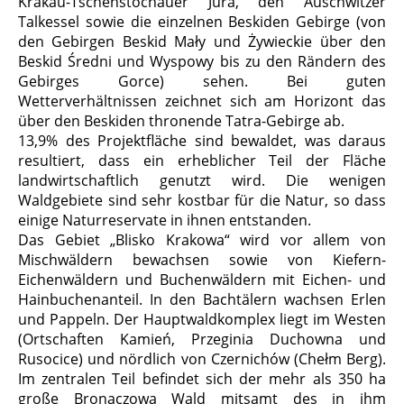
Krakau-Tschenstochauer Jura, den Auschwitzer
Talkessel sowie die einzelnen Beskiden Gebirge (von
den Gebirgen Beskid Mały und Żywieckie über den
Beskid Średni und Wyspowy bis zu den Rändern des
Gebirges Gorce) sehen. Bei guten
Wetterverhältnissen zeichnet sich am Horizont das
über den Beskiden thronende Tatra-Gebirge ab.
13,9% des Projektfläche sind bewaldet, was daraus
resultiert, dass ein erheblicher Teil der Fläche
landwirtschaftlich genutzt wird. Die wenigen
Waldgebiete sind sehr kostbar für die Natur, so dass
einige Naturreservate in ihnen entstanden.
Das Gebiet „Blisko Krakowa“ wird vor allem von
Mischwäldern bewachsen sowie von Kiefern-
Eichenwäldern und Buchenwäldern mit Eichen- und
Hainbuchenanteil. In den Bachtälern wachsen Erlen
und Pappeln. Der Hauptwaldkomplex liegt im Westen
(Ortschaften Kamień, Przeginia Duchowna und
Rusocice) und nördlich von Czernichów (Chełm Berg).
Im zentralen Teil befindet sich der mehr als 350 ha
große Bronaczowa Wald mitsamt des in ihm