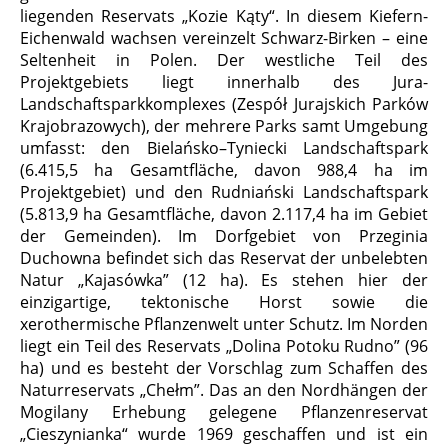
liegenden Reservats „Kozie Kąty“. In diesem Kiefern-
Eichenwald wachsen vereinzelt Schwarz-Birken – eine
Seltenheit in Polen. Der westliche Teil des
Projektgebiets liegt innerhalb des Jura-
Landschaftsparkkomplexes (Zespół Jurajskich Parków
Krajobrazowych), der mehrere Parks samt Umgebung
umfasst: den Bielańsko–Tyniecki Landschaftspark
(6.415,5 ha Gesamtfläche, davon 988,4 ha im
Projektgebiet) und den Rudniański Landschaftspark
(5.813,9 ha Gesamtfläche, davon 2.117,4 ha im Gebiet
der Gemeinden). Im Dorfgebiet von Przeginia
Duchowna befindet sich das Reservat der unbelebten
Natur „Kajasówka” (12 ha). Es stehen hier der
einzigartige, tektonische Horst sowie die
xerothermische Pflanzenwelt unter Schutz. Im Norden
liegt ein Teil des Reservats „Dolina Potoku Rudno” (96
ha) und es besteht der Vorschlag zum Schaffen des
Naturreservats „Chełm”. Das an den Nordhängen der
Mogilany Erhebung gelegene Pflanzenreservat
„Cieszynianka“ wurde 1969 geschaffen und ist ein