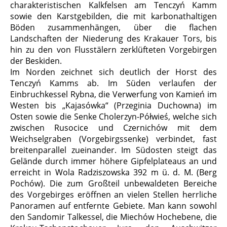
charakteristischen Kalkfelsen am Tenczyń Kamm
sowie den Karstgebilden, die mit karbonathaltigen
Böden zusammenhängen, über die flachen
Landschaften der Niederung des Krakauer Tors, bis
hin zu den von Flusstälern zerklüfteten Vorgebirgen
der Beskiden.
Im Norden zeichnet sich deutlich der Horst des
Tenczyń Kamms ab. Im Süden verlaufen der
Einbruchkessel Rybna, die Verwerfung von Kamień im
Westen bis „Kajasówka“ (Przeginia Duchowna) im
Osten sowie die Senke Cholerzyn-Półwieś, welche sich
zwischen Rusocice und Czernichów mit dem
Weichselgraben (Vorgebirgssenke) verbindet, fast
breitenparallel zueinander. Im Südosten steigt das
Gelände durch immer höhere Gipfelplateaus an und
erreicht in Wola Radziszowska 392 m ü. d. M. (Berg
Pochów). Die zum Großteil unbewaldeten Bereiche
des Vorgebirges eröffnen an vielen Stellen herrliche
Panoramen auf entfernte Gebiete. Man kann sowohl
den Sandomir Talkessel, die Miechów Hochebene, die