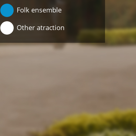
Folk ensemble
Other atraction