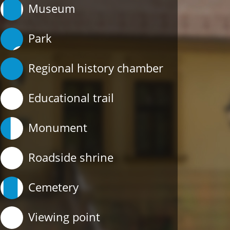
Museum
Park
Regional history chamber
Educational trail
Monument
Roadside shrine
Cemetery
Viewing point