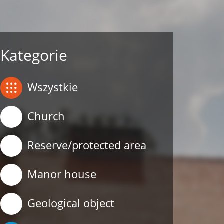
Kategorie
Wszystkie
Church
Reserve/protected area
Manor house
Geological object