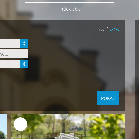
index_sbk
zwiń