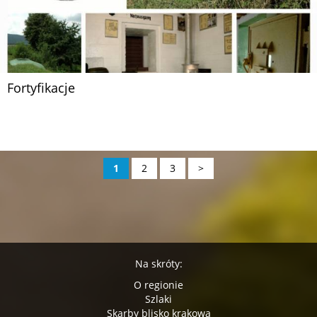
Fortyfikacje
1
2
3
>
Na skróty:
O regionie
Szlaki
Skarby blisko krakowa