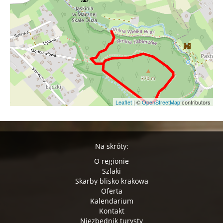
Leaflet
|
©
OpenStreetMap
contributors
Na skróty:
O regionie
Szlaki
Skarby blisko krakowa
Oferta
Kalendarium
Kontakt
Niezbędnik turysty