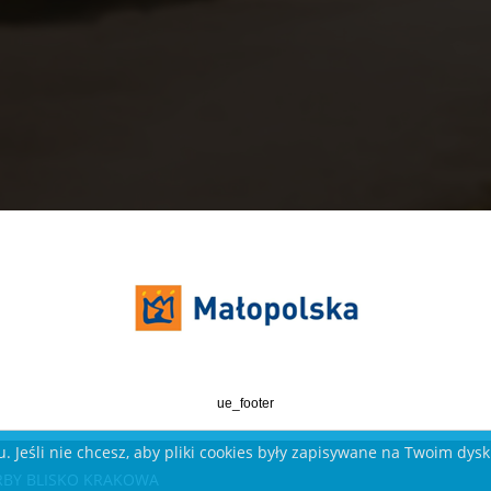
ue_footer
. Jeśli nie chcesz, aby pliki cookies były zapisywane na Twoim dys
KARBY BLISKO KRAKOWA