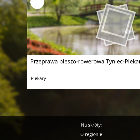
Przeprawa pieszo-rowerowa Tyniec-Pieka
Piekary
Na skróty:
O regionie