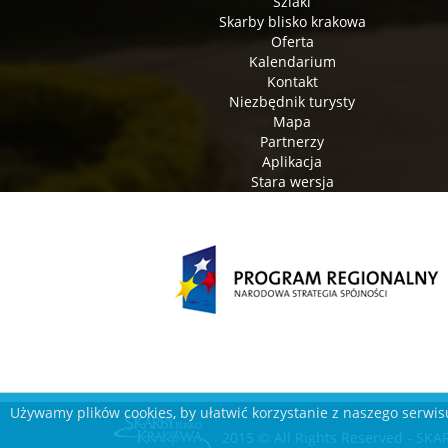
Szlaki
Skarby blisko krakowa
Oferta
Kalendarium
Kontakt
Niezbędnik turysty
Mapa
Partnerzy
Aplikacja
Stara wersja
Używamy plików cookies, by ułatwić korzystanie z naszego serwisu
2015 © All Rights Reserved - S