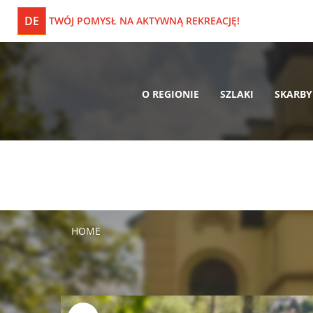
DE
TWÓJ POMYSŁ NA AKTYWNĄ REKREACJĘ!
O REGIONIE
SZLAKI
SKARBY
HOME