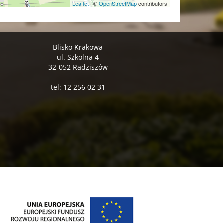
Leaflet
|
©
OpenStreetMap
contributors
Blisko Krakowa
ul. Szkolna 4
32-052 Radziszów
tel: 12 256 02 31