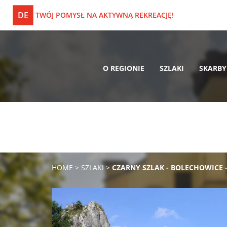
DE
TWÓJ POMYSŁ NA AKTYWNĄ REKREACJĘ!
O REGIONIE
SZLAKI
SKARBY
HOME
>
SZLAKI
>
CZARNY SZLAK - BOLECHOWICE