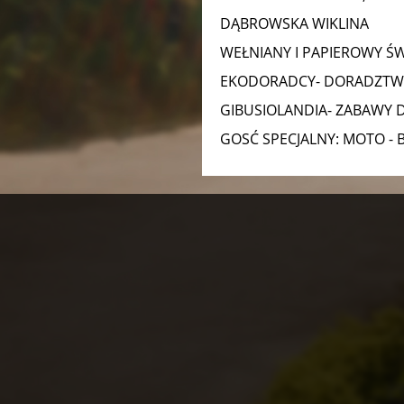
DĄBROWSKA WIKLINA
WEŁNIANY I PAPIEROWY ŚW
EKODORADCY- DORADZT
GIBUSIOLANDIA- ZABAWY D
GOSĆ SPECJALNY: MOTO -