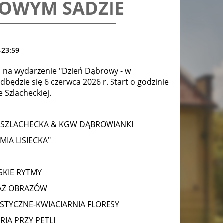
IOWYM SADZIE
-23:59
 na wydarzenie "Dzień Dąbrowy - w
będzie się 6 czerwca 2026 r. Start o godzinie
 Szlacheckiej.
 SZLACHECKA & KGW DĄBROWIANKI
MIA LISIECKA"
KIE RYTMY
AŻ OBRAZÓW
YSTYCZNE-KWIACIARNIA FLORESY
IA PRZY PĘTLI