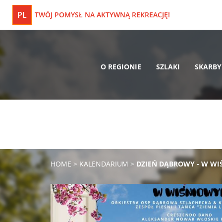
PL
TWÓJ POMYSŁ NA AKTYWNĄ REKREACJĘ!
O REGIONIE
SZLAKI
SKARBY
HOME
>
KALENDARIUM
>
DZIEŃ DĄBROWY - W WI