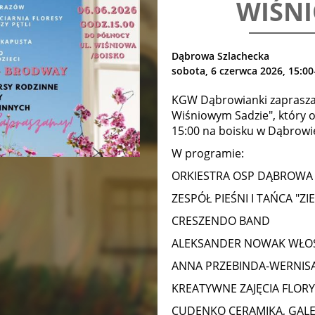
WIŚN
Dąbrowa Szlachecka
sobota, 6 czerwca 2026, 15:00
KGW Dąbrowianki zaprasza
Wiśniowym Sadzie", który od
15:00 na boisku w Dąbrowie
W programie:
ORKIESTRA OSP DĄBROWA
ZESPÓŁ PIEŚNI I TAŃCA "ZIE
CRESZENDO BAND
ALEKSANDER NOWAK WŁOS
ANNA PRZEBINDA-WERNIS
KREATYWNE ZAJĘCIA FLOR
CUDENKO CERAMIKA, GALER