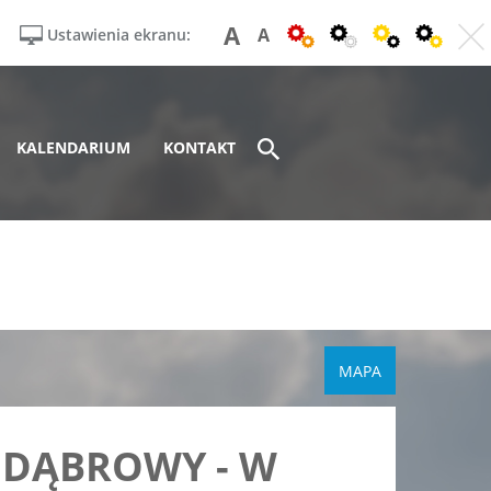
A
A
Ustawienia ekranu:
KALENDARIUM
KONTAKT
MAPA
 DĄBROWY - W