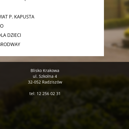
IAT P. KAPUSTA
WO
LA DZIECI
 BRODWAY
Blisko Krakowa
ul. Szkolna 4
32-052 Radziszów
tel: 12 256 02 31